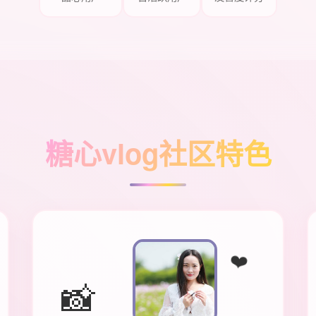
糖心vlog社区特色
❤️
📸