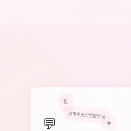
Hi！
分享今天的甜蜜时光
💬
💖