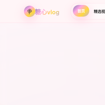
🍭
糖心vlog
首页
精选