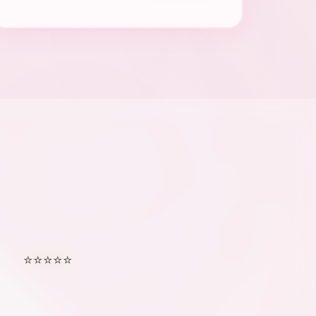
⭐⭐⭐⭐⭐